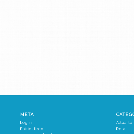
META
CATEG
Log in
Attualità
Entries feed
Reta