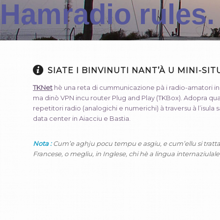
Hamradio rules. 
SIATE I BINVINUTI NANT’À U MINI-SIT
TKNet
hè una reta di cummunicazione pà i radio-amatori in Cor
ma dinò VPN incu router Plug and Play (TKBox). Adopra quantu
repetitori radio (analogichi e numerichi) à traversu à l’isula sa
data center in Aiacciu e Bastia.
Nota :
Cum’e aghju pocu tempu e asgiu, e cum’ellu si tratta d’af
Francese, o megliu, in Inglese, chi hè a lingua internaziulale di