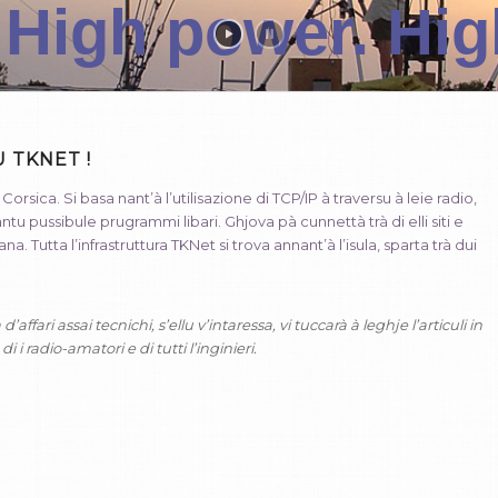
High power. High
U TKNET !
sica. Si basa nant’à l’utilisazione di TCP/IP à traversu à leie radio,
 pussibule prugrammi libari. Ghjova pà cunnettà trà di elli siti e
na. Tutta l’infrastruttura TKNet si trova annant’à l’isula, sparta trà dui
fari assai tecnichi, s’ellu v’intaressa, vi tuccarà à leghje l’articuli in
 i radio-amatori e di tutti l’inginieri.