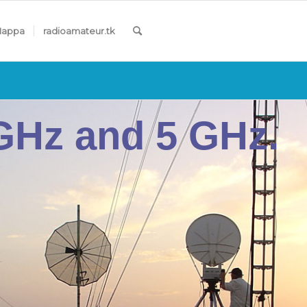
appa
radioamateur.tk
GHz and 5 GHz.