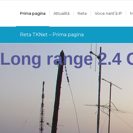
Prima pagina
Attualità
Reta
Voce nant’à IP
M
Reta TKNet – Prima pagina
Long range 2.4 