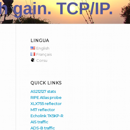
 gain. TCP/IP.
LINGUA
English
Français
Corsu
QUICK LINKS
AS212127 stats
RIPE Atlas probe
XLX755 reflector
M17 reflector
Echolink TK5KP-R
AIS traffic
ADS-B traffic