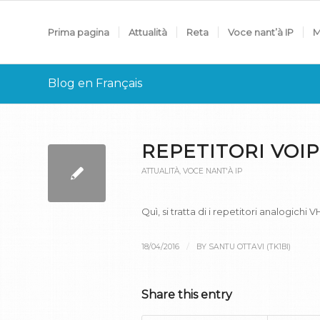
Prima pagina
Attualità
Reta
Voce nant’à IP
M
Blog en Français
REPETITORI VOIP
ATTUALITÀ
,
VOCE NANT'À IP
Quì, si tratta di i repetitori analogichi V
/
18/04/2016
BY
SANTU OTTAVI (TK1BI)
Share this entry