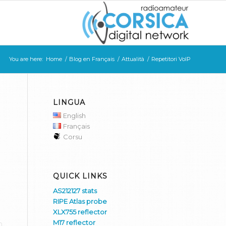
You are here:
Home
/
Blog en Français
/
Attualità
/
Repetitori VoIP
LINGUA
English
Français
Corsu
QUICK LINKS
AS212127 stats
RIPE Atlas probe
XLX755 reflector
M17 reflector