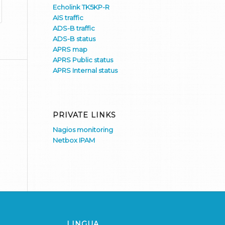
Echolink TK5KP-R
AIS traffic
ADS-B traffic
ADS-B status
APRS map
APRS Public status
APRS Internal status
PRIVATE LINKS
Nagios monitoring
Netbox IPAM
LINGUA