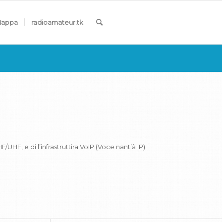
appa
radioamateur.tk
HF/UHF, e di l’infrastruttira VoIP (Voce nant’à IP).