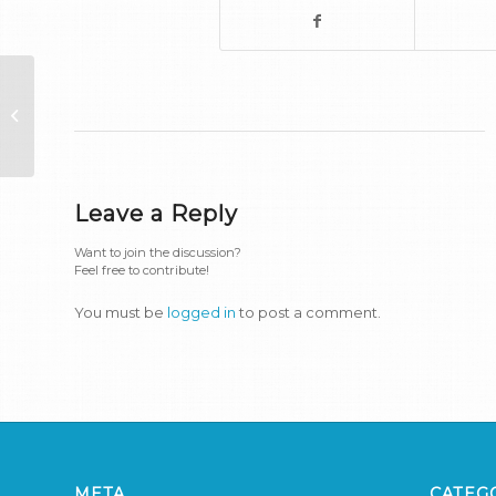
Infrastruttura di a reta
Leave a Reply
Want to join the discussion?
Feel free to contribute!
You must be
logged in
to post a comment.
META
CATEG