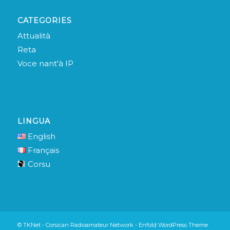
CATEGORIES
Attualità
Reta
Voce nant'à IP
LINGUA
English
Français
Corsu
© TKNet - Corsican Radioamateur Network -
Enfold WordPress Theme