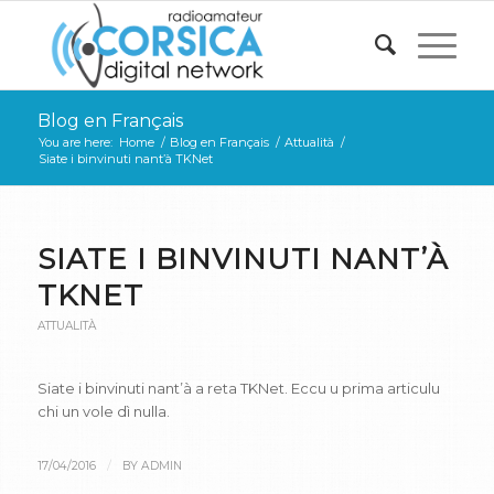
Blog en Français
You are here:
Home
/
Blog en Français
/
Attualità
/
Siate i binvinuti nant’à TKNet
SIATE I BINVINUTI NANT’À
TKNET
ATTUALITÀ
Siate i binvinuti nant’à a reta TKNet. Eccu u prima articulu
chi un vole dì nulla.
/
17/04/2016
BY
ADMIN